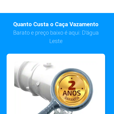
Quanto Custa o Caça Vazamento
Barato e preço baixo é aqui: D’água
Leste