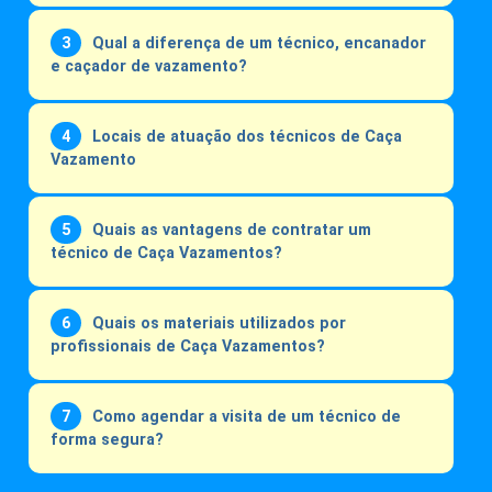
Qual a diferença de um técnico, encanador
e caçador de vazamento?
Locais de atuação dos técnicos de Caça
Vazamento
Quais as vantagens de contratar um
técnico de Caça Vazamentos?
Quais os materiais utilizados por
profissionais de Caça Vazamentos?
Como agendar a visita de um técnico de
forma segura?