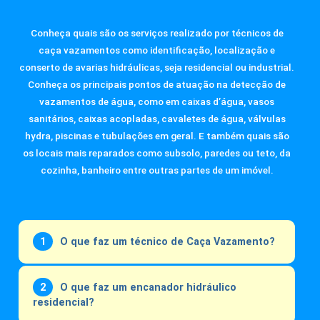
Conheça quais são os serviços realizado por técnicos de
caça vazamentos como identificação, localização e
conserto de avarias hidráulicas, seja residencial ou industrial.
Conheça os principais pontos de atuação na detecção de
vazamentos de água, como em caixas d’água, vasos
sanitários, caixas acopladas, cavaletes de água, válvulas
hydra, piscinas e tubulações em geral. E também quais são
os locais mais reparados como subsolo, paredes ou teto, da
cozinha, banheiro entre outras partes de um imóvel.
O que faz um técnico de Caça Vazamento?
O que faz um encanador hidráulico
residencial?