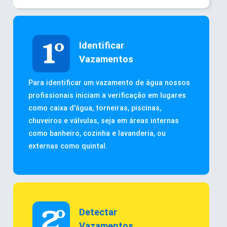
Identificar
Vazamentos
Para identificar um vazamento de água nossos
profissionais iniciam a verificação em lugares
como caixa d'água, torneiras, piscinas,
chuveiros e válvulas, seja em áreas internas
como banheiro, cozinha e lavanderia, ou
externas como quintal.
Detectar
Vazamentos