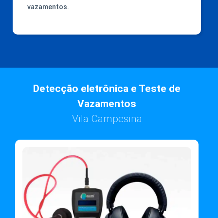
vazamentos.
Detecção eletrônica e Teste de
Vazamentos
Vila Campesina