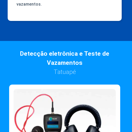
vazamentos.
Detecção eletrônica e Teste de
Vazamentos
Tatuapé