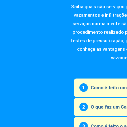
Saiba quais são serviços
vazamentos e infiltraçõ
serviços normalmente são 
procedimento realizado p
testes de pressurização, p
conheça as vantagens e
vazamen
Como é feito um
O que faz um C
Como é feito o 